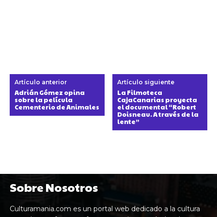
Artículo anterior
Artículo siguiente
Adrián Gómez opina
La Filmoteca
sobre la película
CajaCanarias proyecta
Cementerio de Animales
el documental “Robert
Doisneau. A través de la
lente”
Sobre Nosotros
Culturamania.com es un portal web dedicado a la cultura