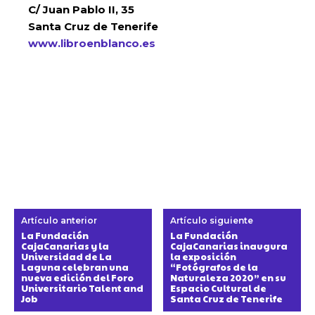
C/ Juan Pablo II, 35
Santa Cruz de Tenerife
www.libroenblanco.es
Artículo anterior
Artículo siguiente
La Fundación
La Fundación
CajaCanarias y la
CajaCanarias inaugura
Universidad de La
la exposición
Laguna celebran una
“Fotógrafos de la
nueva edición del Foro
Naturaleza 2020” en su
Universitario Talent and
Espacio Cultural de
Job
Santa Cruz de Tenerife