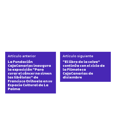
Artículo anterior
Artículo siguiente
La Fundación
“El libro de la selva”
CajaCanarias inaugura
continúa con el ciclo de
la exposición “Para
la Filmoteca
curar el cáncer no sirven
CajaCanarias de
las libélulas” de
diciembre
Francisco Orihuela en su
Espacio Cultural de La
Palma