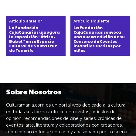
Artículo anterior
Artículo siguiente
La Fundación
La Fundación
CajaCanarias inaugura
CajaCanarias convoca
la exposición “África-
una nueva edición de su
Babel” en su Espacio
Concurso de Cuentos
Cultural de Santa Cruz
infantiles escritos por
de Tenerife
niños
Sobre Nosotros
Culturamania.com es un portal web dedicado a la cultura
en todas sus formas: ofrece entrevistas, artículos de
opinión, recomendaciones de cine y series, crónicas de
eventos, arte, literatura y colaboraciones con creadores,
todo con un enfoque cercano y apasionado por la escena