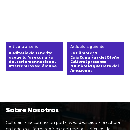
Artículo anterior
Artículo siguiente
Auditorio de Tenerife
La Filmoteca
acoge la fase canaria
CajaCanarias del Otoño
del certamen nacional
Cultural presenta
Intercentros Melómano
a Ainbo: la guerrera del
Amazonas
Sobre Nosotros
Culturamania.com es un portal web dedicado a la cultura
en todas sus formas: ofrece entrevistas, artículos de