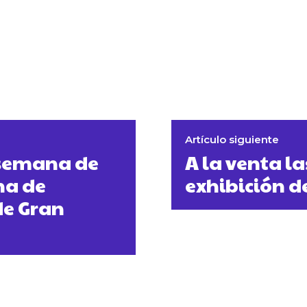
Artículo siguiente
 semana de
A la venta la
na de
exhibición d
de Gran