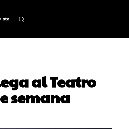
ista
lega al Teatro
 de semana