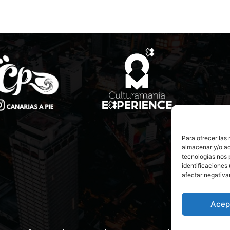
Para ofrecer las
almacenar y/o ac
tecnologías nos 
identificaciones 
afectar negativa
Acep