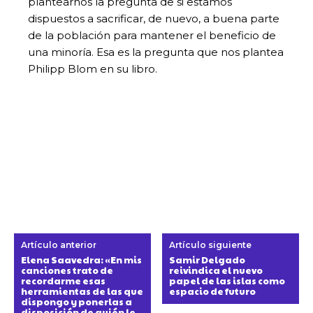
plantearnos la pregunta de si estamos
dispuestos a sacrificar, de nuevo, a buena parte
de la población para mantener el beneficio de
una minoría. Esa es la pregunta que nos plantea
Philipp Blom en su libro.
Artículo anterior
Artículo siguiente
Elena Saavedra: «En mis
Samir Delgado
canciones trato de
reivindica el nuevo
recordarme esas
papel de las islas como
herramientas de las que
espacio de futuro
dispongo y ponerlas a
disposición de quién le