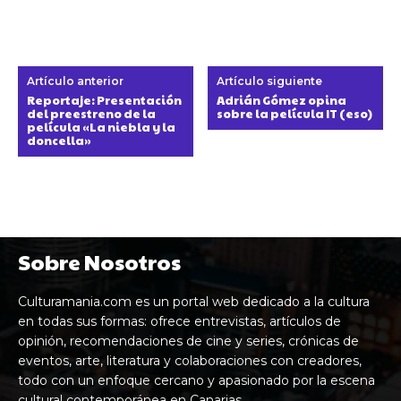
Artículo anterior
Artículo siguiente
Reportaje: Presentación
Adrián Gómez opina
del preestreno de la
sobre la película IT (eso)
película «La niebla y la
doncella»
Sobre Nosotros
Culturamania.com es un portal web dedicado a la cultura
en todas sus formas: ofrece entrevistas, artículos de
opinión, recomendaciones de cine y series, crónicas de
eventos, arte, literatura y colaboraciones con creadores,
todo con un enfoque cercano y apasionado por la escena
cultural contemporánea en Canarias.