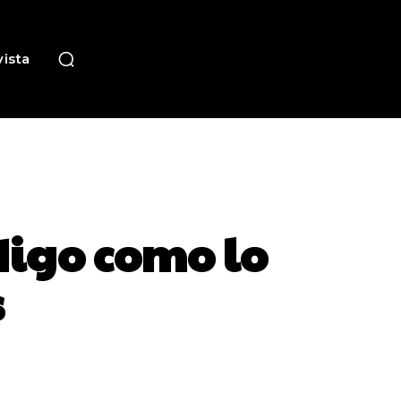
ista
digo como lo
s