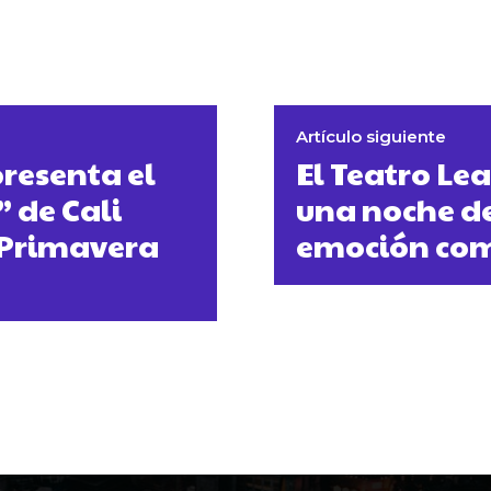
Artículo siguiente
resenta el
El Teatro Le
 de Cali
una noche de
o Primavera
emoción co