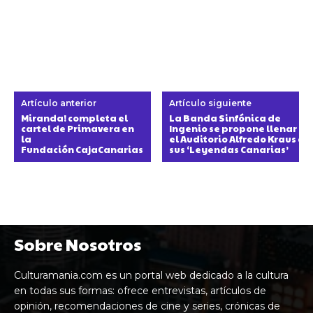
Artículo anterior
Artículo siguiente
Miranda! completa el
La Banda Sinfónica de
cartel de Primavera en
Ingenio se propone llenar
la
el Auditorio Alfredo Kraus co
Fundación CajaCanarias
sus ‘Leyendas Canarias’
Sobre Nosotros
Culturamania.com es un portal web dedicado a la cultura
en todas sus formas: ofrece entrevistas, artículos de
opinión, recomendaciones de cine y series, crónicas de