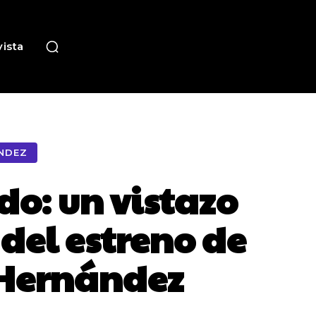
ista
NDEZ
do: un vistazo
 del estreno de
s Hernández