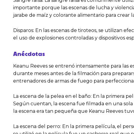
Sangre falsa: La sangre falsa es comúnmente utiliza
importante porque las escenas de lucha y violencia
jarabe de maíz y colorante alimentario para crear l
Disparos: En las escenas de tiroteos, se utilizan e
el uso de explosiones controladas y dispositivos es
Anécdotas
Keanu Reeves se entrenó intensamente para las es
durante meses antes de la filmación para preparars
entrenadores de armas de fuego para perfeccionar s
La escena de la pelea en el baño: En la primera 
Según cuentan, la escena fue filmada en una sola t
la escena era tan pequeña que Keanu Reeves tuvo q
La escena del perro: En la primera película, el p
se utilizó en la película fue un cachorro real que 