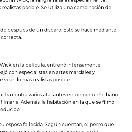
de John Wick, la sangre falsa es especialmente
realistas posible. Se utiliza una combinación de
icando después de un disparo. Esto se hace mediante
 correcta.
Wick en la película, entrenó intensamente
jó con especialistas en artes marciales y
vean lo más realistas posible.
lucha contra varios atacantes en un pequeño baño.
ilmarla. Además, la habitación en la que se filmó
reducido.
su esposa fallecida. Según cuentan, el perro que
imales para realizar ciertas acciones en la