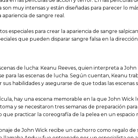
da en las películas de acción y terror. En las películas 
 son muy intensas y están diseñadas para parecer lo más 
a apariencia de sangre real.
fectos especiales para crear la apariencia de sangre salp
peciales que pueden disparar sangre falsa en la dirección
cenas de lucha: Keanu Reeves, quien interpreta a John 
e para las escenas de lucha. Según cuentan, Keanu traba
us habilidades y asegurarse de que todas las escenas se 
película, hay una escena memorable en la que John Wick 
oma y se necesitaron tres semanas de preparación para f
ue practicar la coreografía de la pelea en un espacio 
ersonaje de John Wick recibe un cachorro como regalo de 
se llamaba Andy y fue entrenado por un especialista en an