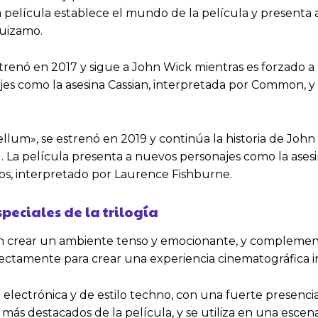
a película establece el mundo de la película y presenta
guizamo.
strenó en 2017 y sigue a John Wick mientras es forzado a
es como la asesina Cassian, interpretada por Common, y l
ellum», se estrenó en 2019 y continúa la historia de John
 La película presenta a nuevos personajes como la asesina
os, interpretado por Laurence Fishburne.
peciales de la trilogía
n crear un ambiente tenso y emocionante, y complement
fectamente para crear una experiencia cinematográfica i
 electrónica y de estilo techno, con una fuerte presencia
más destacados de la película, y se utiliza en una esce