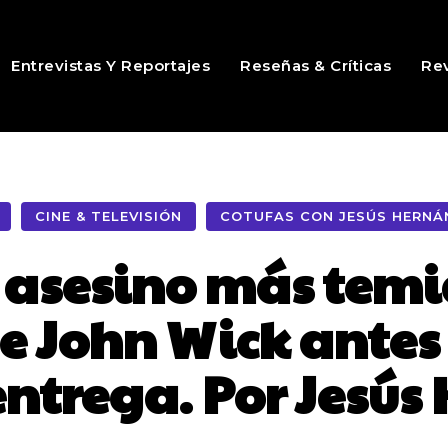
Entrevistas Y Reportajes
Reseñas & Críticas
Rev
CINE & TELEVISIÓN
COTUFAS CON JESÚS HERNÁ
l asesino más temi
de John Wick antes
entrega. Por Jesú