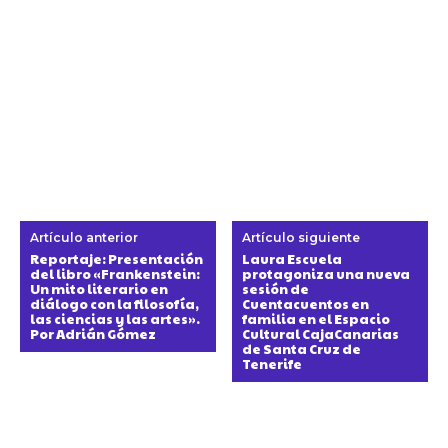
Artículo anterior
Artículo siguiente
Reportaje: Presentación
Laura Escuela
del libro «Frankenstein:
protagoniza una nueva
Un mito literario en
sesión de
diálogo con la filosofía,
Cuentacuentos en
las ciencias y las artes».
familia en el Espacio
Por Adrián Gómez
Cultural CajaCanarias
de Santa Cruz de
Tenerife