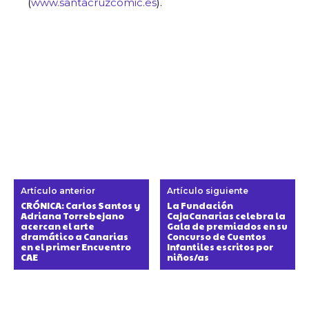
(
www.santacruzcomic.es
).
Artículo anterior
Artículo siguiente
CRÓNICA: Carlos Santos y
La Fundación
Adriana Torrebejano
CajaCanarias celebra la
acercan el arte
Gala de premiados en su
dramático a Canarias
Concurso de Cuentos
en el primer Encuentro
Infantiles escritos por
CAE
niños/as