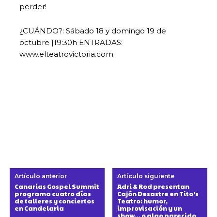
perder!
¿CUÁNDO?: Sábado 18 y domingo 19 de
octubre |19:30h ENTRADAS:
www.elteatrovictoria.com
Artículo anterior
Artículo siguiente
Canarias Gospel Summit
Adri & Rod presentan
programa cuatro días
Cajón Desastre en Tito’s
de talleres y conciertos
Teatro: humor,
en Candelaria
improvisación y un
show… o algo parecido