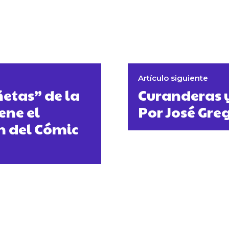
Artículo siguiente
ñetas” de la
Curanderas 
ene el
Por José Gre
n del Cómic