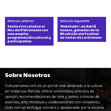
Artículo anterior
Artículo siguiente
Santa Cruz celebra el
‘Kokuhaku’, de Adriá
Mes del Patrimonio con
Guxens, ganador de la
una amplia
XX edición del Festival
programación cultural y
de Cortos de La Orotava
participativa
Sobre Nosotros
Culturamania.com es un portal web dedicado a la cultura
en todas sus formas: ofrece entrevistas, artículos de
opinión, recomendaciones de cine y series, crónicas de
eventos, arte, literatura y colaboraciones con creadores,
todo con un enfoque cercano y apasionado por la escena