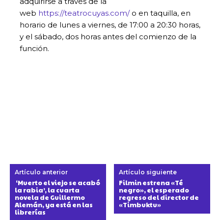
adquirirse a través de la
web
https://teatrocuyas.com/
o en taquilla, en
horario de lunes a viernes, de 17:00 a 20:30 horas,
y el sábado, dos horas antes del comienzo de la
función.
Artículo anterior
Artículo siguiente
‘Muerto el viejo se acabó
Filmin estrena «Té
la rabia’, la cuarta
negro», el esperado
novela de Guillermo
regreso del director de
Alemán, ya está en las
«Timbuktu»
librerías