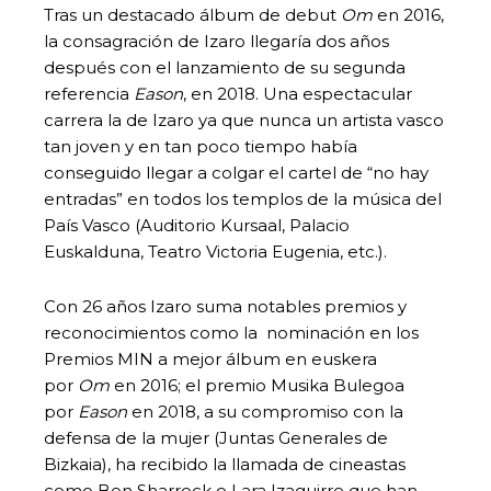
Tras un destacado álbum de debut
Om
en 2016,
la consagración de Izaro llegaría dos años
después con el lanzamiento de su segunda
referencia
Eason
, en 2018. Una espectacular
carrera la de Izaro ya que nunca un artista vasco
tan joven y en tan poco tiempo había
conseguido llegar a colgar el cartel de “no hay
entradas” en todos los templos de la música del
País Vasco (Auditorio Kursaal, Palacio
Euskalduna, Teatro Victoria Eugenia, etc.).
Con 26 años Izaro suma notables premios y
reconocimientos como la nominación en los
Premios MIN a mejor álbum en euskera
por
Om
en 2016; el premio Musika Bulegoa
por
Eason
en 2018, a su compromiso con la
defensa de la mujer (Juntas Generales de
Bizkaia), ha recibido la llamada de cineastas
como Ben Sharrock o Lara Izaguirre que han