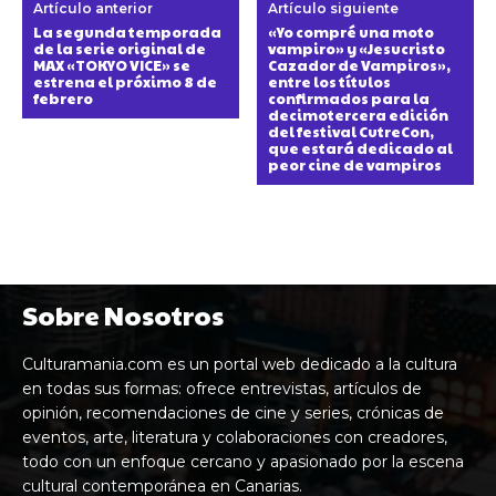
Artículo anterior
Artículo siguiente
La segunda temporada
«Yo compré una moto
de la serie original de
vampiro» y «Jesucristo
MAX «TOKYO VICE» se
Cazador de Vampiros»,
estrena el próximo 8 de
entre los títulos
febrero
confirmados para la
decimotercera edición
del festival CutreCon,
que estará dedicado al
peor cine de vampiros
Sobre Nosotros
Culturamania.com es un portal web dedicado a la cultura
en todas sus formas: ofrece entrevistas, artículos de
opinión, recomendaciones de cine y series, crónicas de
eventos, arte, literatura y colaboraciones con creadores,
todo con un enfoque cercano y apasionado por la escena
cultural contemporánea en Canarias.