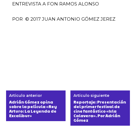
ENTREVISTA A FON RAMOS ALONSO
POR © 2017 JUAN ANTONIO GÓMEZ JEREZ
Artículo anterior
Artículo siguiente
Adrián Gómez opina
Reportaje: Presentación
sobre la película «Rey
del primer festival de
Arturo: La Leyenda de
cine fantástico «Isla
Excalibur»
Calavera». Por Adrián
Gómez