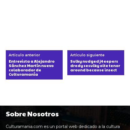
Artículo anterior
Artículo siguiente
Entrevista a Alejandro
Sulky nudged j4eepers
Sánchez Martín nuevo
dredy sesulky oite tenor
colaborador de
around because insect
Culturamanía
Sobre Nosotros
Culturamania.com es un portal web dedicado a la cultura