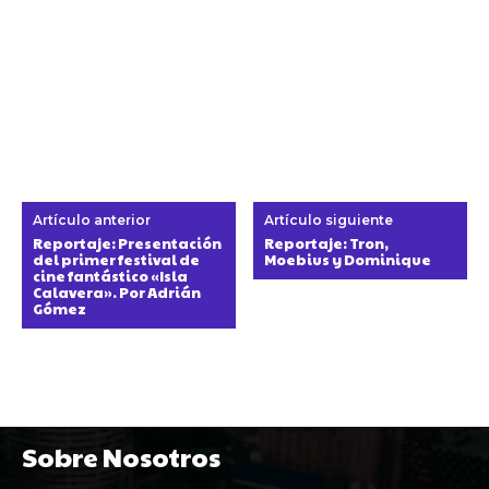
Artículo anterior
Artículo siguiente
Reportaje: Presentación
Reportaje: Tron,
del primer festival de
Moebius y Dominique
cine fantástico «Isla
Calavera». Por Adrián
Gómez
Sobre Nosotros