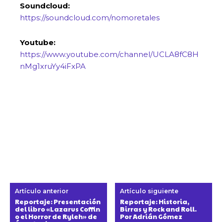
Soundcloud:
https://soundcloud.com/nomoretales
Youtube:
https://www.youtube.com/channel/UCLA8fC8H
nMg1xruYy4iFxPA
Artículo anterior
Artículo siguiente
Reportaje: Presentación
Reportaje: Historia,
del libro «Lazarus Coffin
Birras y Rock and Roll.
o el Horror de Ryleh» de
Por Adrián Gómez