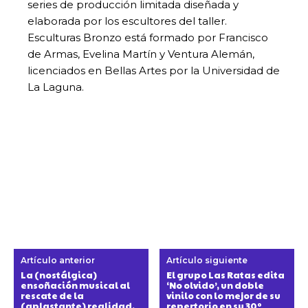
series de producción limitada diseñada y
elaborada por los escultores del taller.
Esculturas Bronzo está formado por Francisco
de Armas, Evelina Martín y Ventura Alemán,
licenciados en Bellas Artes por la Universidad de
La Laguna.
Artículo anterior
Artículo siguiente
La (nostálgica)
El grupo Las Ratas edita
ensoñación musical al
‘No olvido’, un doble
rescate de la
vinilo con lo mejor de su
(aplastante) realidad.
repertorio en su 30º