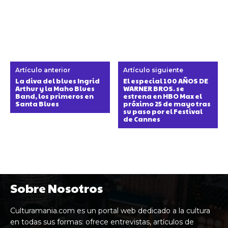
Artículo anterior
Artículo siguiente
La diva del blues Ingrid
El especial 100 AÑOS DE
Arthur y la Maho Blues
WARNER BROS. se
Band, los primeros en
estrena en HBO Max el
Santa Blues
próximo 25 de mayo tras
su paso por el Festival
de Cannes
Sobre Nosotros
Culturamania.com es un portal web dedicado a la cultura
en todas sus formas: ofrece entrevistas, artículos de