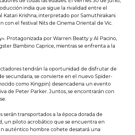
ores de todas las edades. El viernes 30 de junio,
oducción india que sigue la rivalidad entre el
al Katari Krishna, interpretado por Samuthirakani.
n con el festival Nits de Cinema Oriental de Vic.
cy». Protagonizada por Warren Beatty y Al Pacino,
ngster Bambino Caprice, mientras se enfrenta a la
spectadores tendrán la oportunidad de disfrutar de
de secundaria, se convierte en el nuevo Spider-
conocido como Kingpin) desencadena un evento
iva de Peter Parker. Juntos, se encontrarán con
se.
es serán transportados a la época dorada de
rd, un piloto acrobático que se encuentra en
en un auténtico hombre cohete desatará una