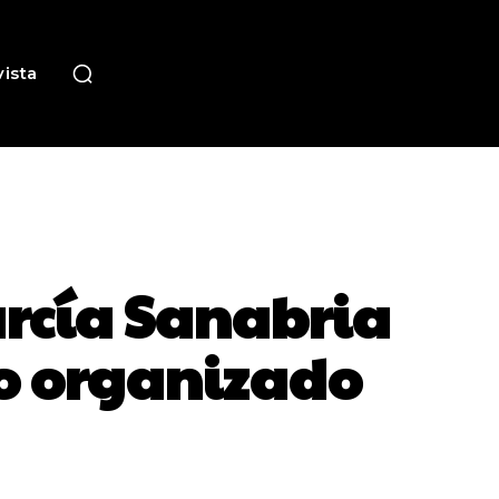
ista
arcía Sanabria
no organizado