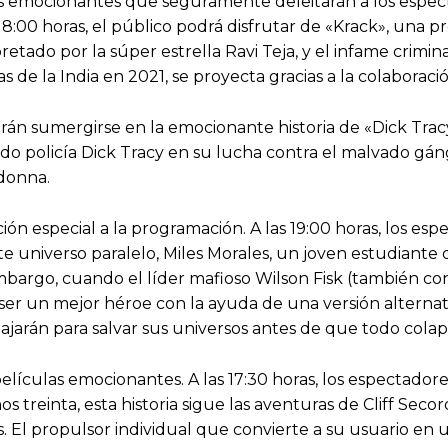
 emocionantes que seguramente deleitarán a los espectad
8:00 horas, el público podrá disfrutar de «Krack», una pr
retado por la súper estrella Ravi Teja, y el infame crimin
s de la India en 2021, se proyecta gracias a la colaboració
podrán sumergirse en la emocionante historia de «Dick Tra
pido policía Dick Tracy en su lucha contra el malvado gá
donna.
ición especial a la programación. A las 19:00 horas, los e
 universo paralelo, Miles Morales, un joven estudiante 
mbargo, cuando el líder mafioso Wilson Fisk (también 
ser un mejor héroe con la ayuda de una versión alternat
bajarán para salvar sus universos antes de que todo colap
películas emocionantes. A las 17:30 horas, los espectador
treinta, esta historia sigue las aventuras de Cliff Seco
is. El propulsor individual que convierte a su usuario 