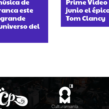
música de
Prime Video 
rranca este
junio el épic
s grande
Tom Clancy
universo del