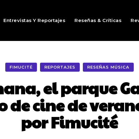
Entrevistas Y Reportajes
Reseñas & Críticas
Rev
FIMUCITÉ
REPORTAJES
RESEÑAS MÚSICA
emana, el parque G
lo de cine de vera
por Fimucité