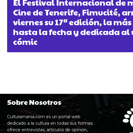
El Festival Internacional de 
Cine de Tenerife, Fimucité, a
viernes su 17ª edición, la má
hasta la fecha y dedicada al 
cómic
Sobre Nosotros
Culturamania.com es un portal web
dedicado a la cultura en todas sus formas:
ofrece entrevistas, artículos de opinión,