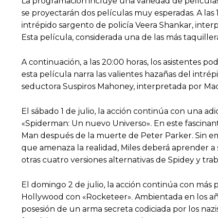
La programación incluye una variedad de películas
se proyectarán dos películas muy esperadas. A las 1
intrépido sargento de policía Veera Shankar, interp
Esta película, considerada una de las más taquillera
A continuación, a las 20:00 horas, los asistentes 
esta película narra las valientes hazañas del intré
seductora Suspiros Mahoney, interpretada por Ma
El sábado 1 de julio, la acción continúa con una ad
«Spiderman: Un nuevo Universo». En este fascinante
Man después de la muerte de Peter Parker. Sin e
que amenaza la realidad, Miles deberá aprender a 
otras cuatro versiones alternativas de Spidey y tra
El domingo 2 de julio, la acción continúa con más 
Hollywood con «Rocketeer». Ambientada en los años 
posesión de un arma secreta codiciada por los naz