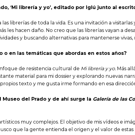
ado,
‘
Mi librería y yo
’
, editado por Iglú junto al escri
as librerías de toda la vida. Es una invitación a visitarlas
s les hacen daño. No creo que las librerías vayan a des
dades y buscando alternativas para mantenerse vivas, no 
o o en las temáticas que abordas en estos años?
enfoque de resistencia cultural de
Mi librería y yo.
Más all
nte material para mi dossier y explorando nuevas narrat
propios texto y me gusta irme formando en esa direcció
el Museo del Prado y de
ahí surge
la
Galería de las C
artísticos muy complejos. El objetivo de mis vídeos e imá
 Busco que la gente entienda el origen y el valor de estas