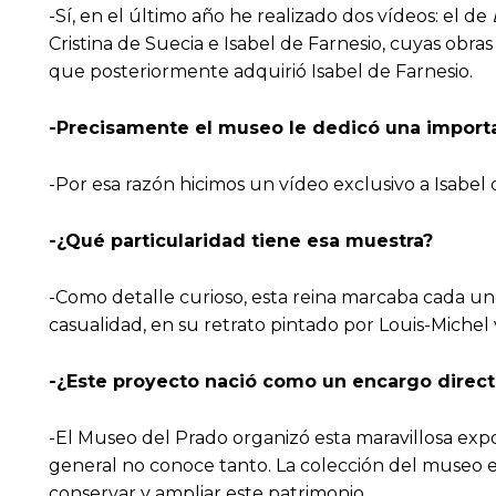
-Sí, en el último año he realizado dos vídeos: el de
Cristina de Suecia e Isabel de Farnesio, cuyas obra
que posteriormente adquirió Isabel de Farnesio.
-P
recisamente
el museo le dedicó una impo
r
t
-Por esa razón hicimos un vídeo exclusivo a Isabel
-¿Qué particularidad tiene esa muestra?
-Como detalle curioso, esta reina marcaba cada uno
casualidad, en su retrato pintado por Louis-Michel 
-¿Este proyecto nació como un encargo directo
-El Museo del Prado organizó esta maravillosa expos
general no conoce tanto. La colección del museo e
conservar y ampliar este patrimonio.