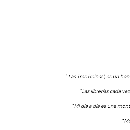
“‘
Las Tres Reinas
’
, e
s
un home
“
Las librerías cada ve
“
Mi día a día es una mont
“
Me