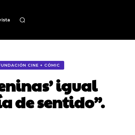
ista
FUNDACIÓN CINE + CÓMIC
Meninas’ igual
ía de sentido”.