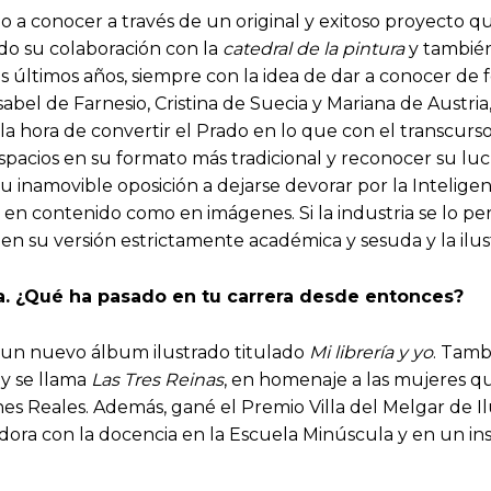
a conocer a través de un original y exitoso proyecto que 
do su colaboración con la
catedral de la pintura
y también 
 últimos años, siempre con la idea de dar a conocer de 
Isabel de Farnesio, Cristina de Suecia y Mariana de Austri
 hora de convertir el Prado en lo que con el transcurso 
espacios en su formato más tradicional y reconocer su luch
inamovible oposición a dejarse devorar por la Inteligencia 
n contenido como en imágenes. Si la industria se lo permi
n su versión estrictamente académica y sesuda y la ilus
ta. ¿Qué ha pasado en tu carrera desde entonces?
un nuevo álbum ilustrado titulado
Mi librería y yo
. Tamb
 y se llama
L
as Tres Reinas
, en homenaje a las mujeres qu
es Reales. Además, gané el Premio Villa del Melgar de Il
dora con la docencia en la Escuela Minúscula y en un in