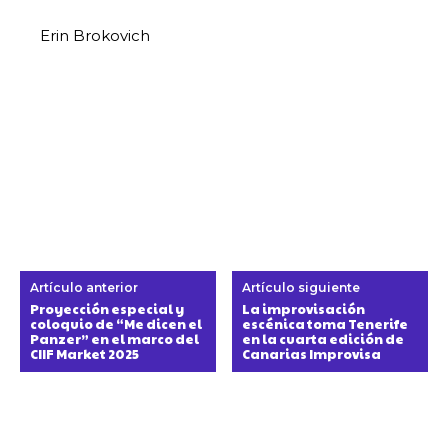
Erin Brokovich
Artículo anterior
Artículo siguiente
Proyección especial y
La improvisación
coloquio de “Me dicen el
escénica toma Tenerife
Panzer” en el marco del
en la cuarta edición de
CIIF Market 2025
Canarias Improvisa