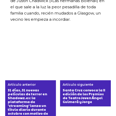
de Justin Chadwick («Las hermanas Bolena») en
el que sale a la luz la peor pesadilla de toda
familia cuando, recién mudados a Glasgow, un
vecino les empieza a incordiar.
Artículo anterior
Artículo siguiente
31 días, 31 nuevas
Santa Cruz convoca la II
películas de terror en
edición de los Premios
Shadowz.es: la
de Teatro Joven Ángel
plataforma de
Guimerá y Jorge
‘streaming’ lanza un
título diario durante
octubre con motivo de