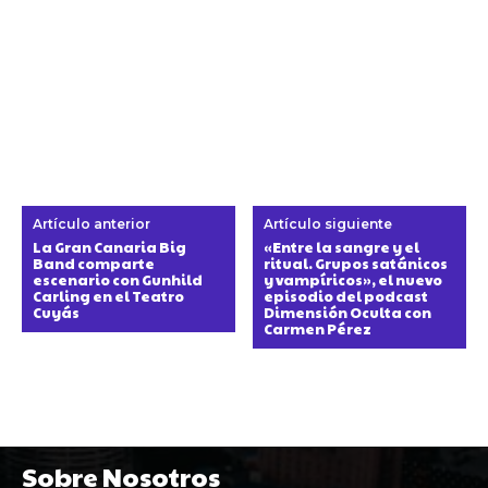
Artículo anterior
Artículo siguiente
La Gran Canaria Big
«Entre la sangre y el
Band comparte
ritual. Grupos satánicos
escenario con Gunhild
y vampíricos», el nuevo
Carling en el Teatro
episodio del podcast
Cuyás
Dimensión Oculta con
Carmen Pérez
Sobre Nosotros