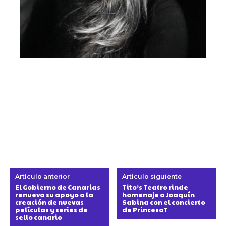
Artículo anterior
Artículo siguiente
El Gobierno de Canarias
Tito’s Teatro rinde
renueva su apoyo a la
homenaje a Joaquín
creación de nuevas
Sabina con el concierto
películas y series de
de PrincesaT
sello canario