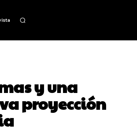
ista
lamas y una
eva proyección
ia