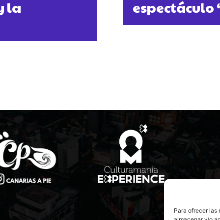
y la
espectáculo 
Para ofrecer las
almacenar y/o ac