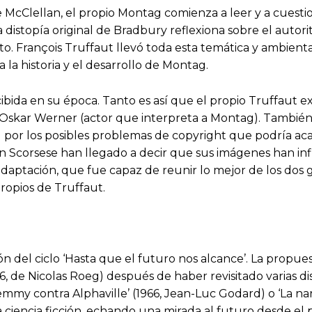
se McClellan, el propio Montag comienza a leer y a cuesti
a distopía original de Bradbury reflexiona sobre el autori
o. François Truffaut llevó toda esta temática y ambienta
 la historia y el desarrollo de Montag.
cibida en su época. Tanto es así que el propio Truffaut e
 con Oskar Werner (actor que interpreta a Montag). Tambi
por los posibles problemas de copyright que podría acarre
n Scorsese han llegado a decir que sus imágenes han in
aptación, que fue capaz de reunir lo mejor de los dos 
propios de Truffaut.
sión del ciclo ‘Hasta que el futuro nos alcance’. La propue
, de Nicolas Roeg) después de haber revisitado varias dist
‘Lemmy contra Alphaville’ (1966, Jean-Luc Godard) o ‘La na
ciencia ficción, echando una mirada al futuro desde el 