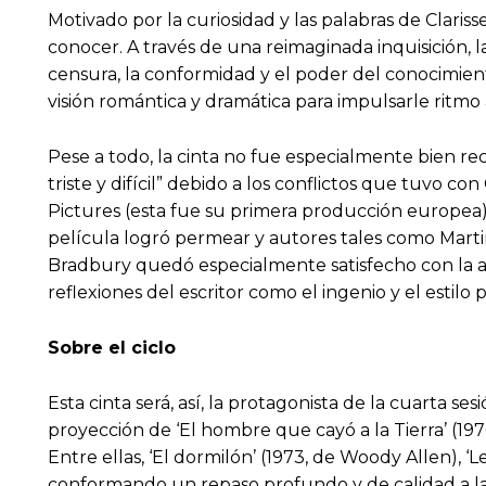
Motivado por la curiosidad y las palabras de Claris
conocer. A través de una reimaginada inquisición, l
censura, la conformidad y el poder del conocimient
visión romántica y dramática para impulsarle ritmo a
Pese a todo, la cinta no fue especialmente bien re
triste y difícil” debido a los conflictos que tuvo
Pictures (esta fue su primera producción europea) 
película logró permear y autores tales como Marti
Bradbury quedó especialmente satisfecho con la ad
reflexiones del escritor como el ingenio y el estilo 
Sobre el ciclo
Esta cinta será, así, la protagonista de la cuarta se
proyección de ‘El hombre que cayó a la Tierra’ (1976
Entre ellas, ‘El dormilón’ (1973, de Woody Allen), 
conformando un repaso profundo y de calidad a la 