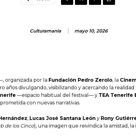
Culturamanía
mayo 10, 2026
, organizada por la
Fundación Pedro Zerolo
, la
Cinem
tro años divulgando, visibilizando y acercando la realidad
nerife
—espacio habitual del festival— y
TEA Tenerife 
mprometida con nuevas narrativas.
 Hernández
,
Lucas José Santana León
y
Rony Gutiérr
ub de los Cinco
), una imagen que reivindica la amistad, la