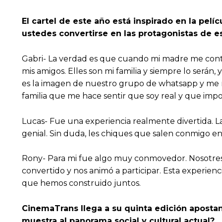
El cartel de este año está inspirado en la pelí
ustedes convertirse en las protagonistas de e
Gabri- La verdad es que cuando mi madre me contó
mis amigos. Elles son mi familia y siempre lo serán
es la imagen de nuestro grupo de whatsapp y me r
familia que me hace sentir que soy real y que impo
Lucas- Fue una experiencia realmente divertida. L
genial. Sin duda, les chiques que salen conmigo en 
Rony- Para mi fue algo muy conmovedor. Nosotres no
convertido y nos animó a participar. Esta experienci
que hemos construido juntos.
CinemaTrans llega a su quinta edición apostan
muestra al panorama social y cultural actual?