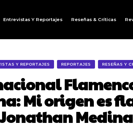
Entrevistas Y Reportajes
Reseñas & Críticas
Rev
ISTAS Y REPORTAJES
REPORTAJES
RESEÑAS Y C
rnacional Flamen
a: Mi origen es f
Jonathan Medin