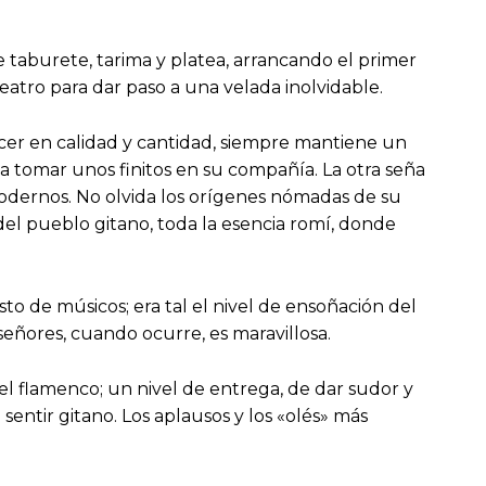
 taburete, tarima y platea, arrancando el primer
teatro para dar paso a una velada inolvidable.
recer en calidad y cantidad, siempre mantiene un
e a tomar unos finitos en su compañía. La otra seña
 modernos. No olvida los orígenes nómadas de su
el pueblo gitano, toda la esencia romí, donde
o de músicos; era tal el nivel de ensoñación del
señores, cuando ocurre, es maravillosa.
del flamenco; un nivel de entrega, de dar sudor y
entir gitano. Los aplausos y los «olés» más