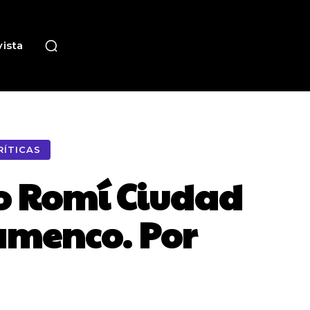
ista
RÍTICAS
co Romí Ciudad
lamenco. Por
a