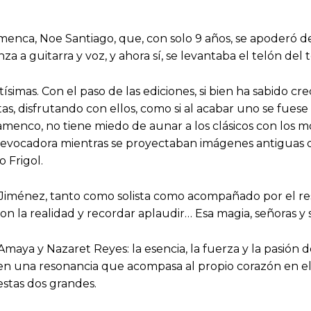
menca, Noe Santiago, que, con solo 9 años, se apoderó de
a a guitarra y voz, y ahora sí, se levantaba el telón del 
tísimas. Con el paso de las ediciones, si bien ha sabido c
stas, disfrutando con ellos, como si al acabar uno se fues
lamenco, no tiene miedo de aunar a los clásicos con los
l evocadora mientras se proyectaban imágenes antiguas d
 Frigol.
 Jiménez, tanto como solista como acompañado por el rest
n la realidad y recordar aplaudir… Esa magia, señoras y 
Amaya y Nazaret Reyes: la esencia, la fuerza y la pasión 
 en una resonancia que acompasa al propio corazón en el s
stas dos grandes.