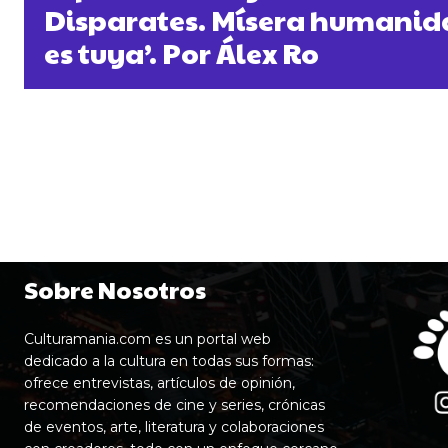
Disparates. Mísera humanida
es tuya’. Por Álex Ro
Sobre Nosotros
Culturamania.com es un portal web
dedicado a la cultura en todas sus formas:
ofrece entrevistas, artículos de opinión,
recomendaciones de cine y series, crónicas
de eventos, arte, literatura y colaboraciones