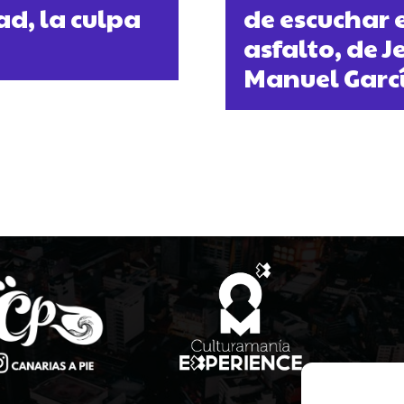
d, la culpa
de escuchar 
asfalto, de 
Manuel Garc