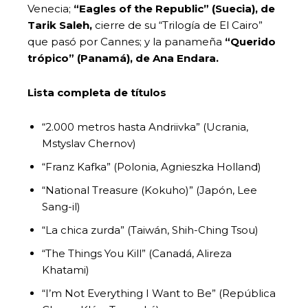
Venecia;
“Eagles of the Republic” (Suecia), de
Tarik Saleh,
cierre de su “Trilogía de El Cairo”
que pasó por Cannes; y la panameña
“Querido
trópico” (Panamá), de Ana Endara.
Lista completa de títulos
“2.000 metros hasta Andriivka” (Ucrania,
Mstyslav Chernov)
“Franz Kafka” (Polonia, Agnieszka Holland)
“National Treasure (Kokuho)” (Japón, Lee
Sang-il)
“La chica zurda” (Taiwán, Shih-Ching Tsou)
“The Things You Kill” (Canadá, Alireza
Khatami)
“I’m Not Everything I Want to Be” (República