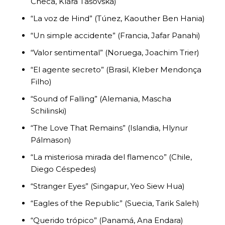
Checa, Klára Tasovská)
“La voz de Hind” (Túnez, Kaouther Ben Hania)
“Un simple accidente” (Francia, Jafar Panahi)
“Valor sentimental” (Noruega, Joachim Trier)
“El agente secreto” (Brasil, Kleber Mendonça
Filho)
“Sound of Falling” (Alemania, Mascha
Schilinski)
“The Love That Remains” (Islandia, Hlynur
Pálmason)
“La misteriosa mirada del flamenco” (Chile,
Diego Céspedes)
“Stranger Eyes” (Singapur, Yeo Siew Hua)
“Eagles of the Republic” (Suecia, Tarik Saleh)
“Querido trópico” (Panamá, Ana Endara)