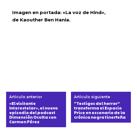
Imagen en portada: «La voz de Hind»,
de Kaouther Ben Hania.
Artículo anterior
Artículo siguiente
«El visitante
“Testigos del horror”
Interestelar», el nuevo
transforma el Espacio
episodio del podcast
Price en escenario de la
Dimensión Oculta con
crónica negra tinerfeña
Carmen Pérez