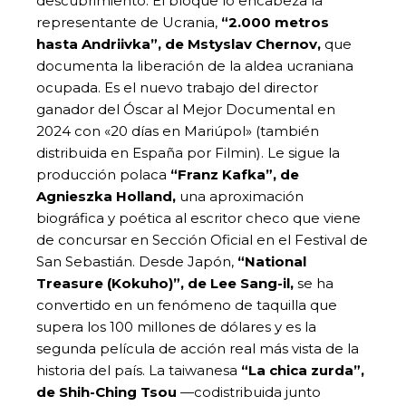
descubrimiento. El bloque lo encabeza la
representante de Ucrania,
“2.000 metros
hasta Andriivka”, de Mstyslav Chernov,
que
documenta la liberación de la aldea ucraniana
ocupada. Es el nuevo trabajo del director
ganador del Óscar al Mejor Documental en
2024 con «20 días en Mariúpol» (también
distribuida en España por Filmin). Le sigue la
producción polaca
“Franz Kafka”, de
Agnieszka Holland,
una aproximación
biográfica y poética al escritor checo que viene
de concursar en Sección Oficial en el Festival de
San Sebastián. Desde Japón,
“National
Treasure (Kokuho)”, de Lee Sang-il,
se ha
convertido en un fenómeno de taquilla que
supera los 100 millones de dólares y es la
segunda película de acción real más vista de la
historia del país. La taiwanesa
“La chica zurda”,
de Shih-Ching Tsou
—codistribuida junto