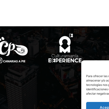
Para ofrecer las
almacenar y/o ac
tecnologías nos 
identificaciones 
afectar negativa
Acep