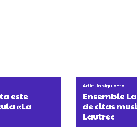
Artículo siguiente
ta este
Ensemble La
cula «La
de citas musi
Lautrec