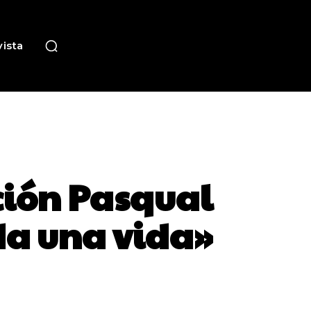
ista
ción Pasqual
da una vida»