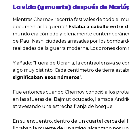
La vida (y muerte) después de Mariú
Mientras Chernov recorría festivales de todo el m
documentar la guerra:
“Estaba a caballo entre
mundo era cómodo y plenamente contemporáneo; el
de Paul Nash: ciudades arrasadas por los bombardeos
realidades de la guerra moderna. Los drones domi
Y añade: “Fuera de Ucrania, la contraofensiva se con
algo muy distinto. Cada centímetro de tierra estab
significaban esos números
”.
Fue entonces cuando Chernov conoció a los protago
en las afueras del Bajmut ocupado, llamada Andrii
atravesando una estrecha franja de bosque.
En su encuentro, dentro de un cuartel cerca del f
lloraban la muerte de un amigo, alcanzado por un di