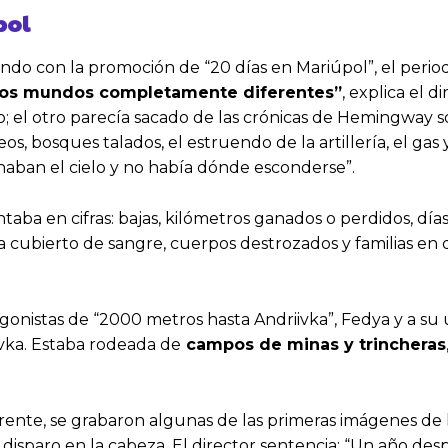
pol
undo con la promoción de “20 días en Mariúpol”, el perio
 dos mundos completamente diferentes”
, explica el d
 otro parecía sacado de las crónicas de Hemingway sobr
, bosques talados, el estruendo de la artillería, el gas y
naban el cielo y no había dónde esconderse”.
taba en cifras: bajas, kilómetros ganados o perdidos, días 
a cubierto de sangre, cuerpos destrozados y familias en
nistas de “2000 metros hasta Andriivka”, Fedya y a su 
vka. Estaba rodeada de
campos de minas y trincheras
rente, se grabaron algunas de las primeras imágenes de 
sparo en la cabeza. El director sentencia: “Un año despu