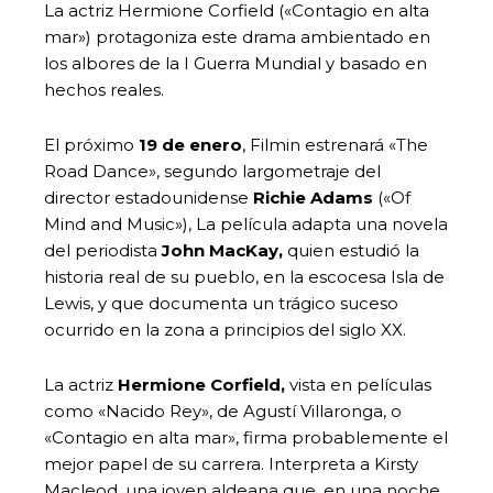
La actriz Hermione Corfield («Contagio en alta
mar») protagoniza este drama ambientado en
los albores de la I Guerra Mundial y basado en
hechos reales.
El próximo
19 de enero
, Filmin estrenará «The
Road Dance», segundo largometraje del
director estadounidense
Richie Adams
(«Of
Mind and Music»), La película adapta una novela
del periodista
John MacKay,
quien estudió la
historia real de su pueblo, en la escocesa Isla de
Lewis, y que documenta un trágico suceso
ocurrido en la zona a principios del siglo XX.
La actriz
Hermione Corfield,
vista en películas
como «Nacido Rey», de Agustí Villaronga, o
«Contagio en alta mar», firma probablemente el
mejor papel de su carrera. Interpreta a Kirsty
Macleod, una joven aldeana que, en una noche