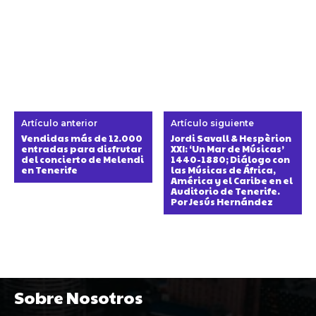
Artículo anterior
Artículo siguiente
Vendidas más de 12.000
Jordi Savall & Hespèrion
entradas para disfrutar
XXI: ‘Un Mar de Músicas’
del concierto de Melendi
1440-1880; Diálogo con
en Tenerife
las Músicas de África,
América y el Caribe en el
Auditorio de Tenerife.
Por Jesús Hernández
Sobre Nosotros