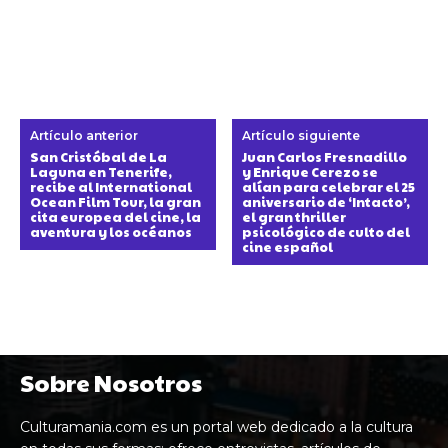
Artículo anterior
Artículo siguiente
San Cristóbal de La
Juan Carlos Fresnadillo
Laguna en Tenerife,
y Enrique Cerezo se
recibe al International
alían para celebrar el 25
Ocean Film Tour, la gran
aniversario de ‘Intacto’,
cita europea del cine, la
el gran thriller
aventura y los océanos
psicológico de culto del
cine español
Sobre Nosotros
Culturamania.com es un portal web dedicado a la cultura