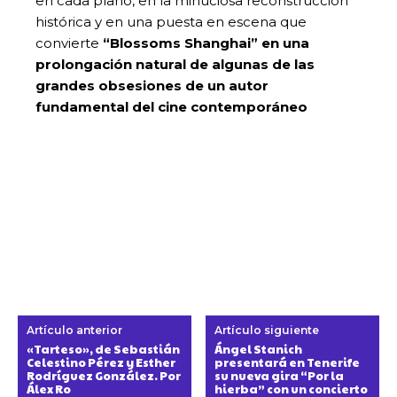
en cada plano, en la minuciosa reconstrucción
histórica y en una puesta en escena que
convierte
“Blossoms Shanghai” en una
prolongación natural de algunas de las
grandes obsesiones de un autor
fundamental del cine contemporáneo
Artículo anterior
Artículo siguiente
«Tarteso», de Sebastián
Ángel Stanich
Celestino Pérez y Esther
presentará en Tenerife
Rodríguez González. Por
su nueva gira “Por la
Álex Ro
hierba” con un concierto