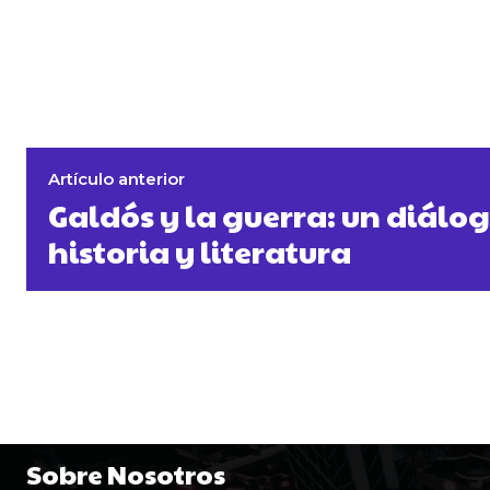
Artículo anterior
Galdós y la guerra: un diálo
historia y literatura
Sobre Nosotros