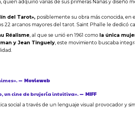
n, quien adquirió varias de sus primeras Nanas y diseñó mo
ín del Tarot»,
posiblemente su obra más conocida, en el
 22 arcanos mayores del tarot. Saint Phalle le dedicó cas
au Réalisme
, al que se unió en 1961 como
la única muje
Arman y Jean Tinguely
, este movimiento buscaba integrar
lidad.
nimes».
— Movieweb
 un cine de brujería intuitiva».
— MIFF
a social a través de un lenguaje visual provocador y sim