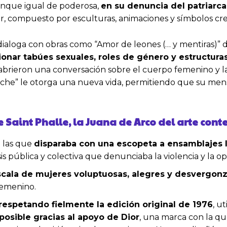
aunque igual de poderosa,
en su denuncia del patriarc
ar, compuesto por esculturas, animaciones y símbolos crea
 dialoga con obras como “Amor de leones (… y mentiras)” 
tionar tabúes sexuales, roles de género y estructur
abrieron una conversación sobre el cuerpo femenino y la
che” le otorga una nueva vida, permitiendo que su mens
de Saint Phalle, la Juana de Arco del arte co
n las que
disparaba con una escopeta a ensamblajes l
is pública y colectiva que denunciaba la violencia y la op
scala de mujeres voluptuosas, alegres y desvergon
femenino.
respetando fielmente la edición original de 1976
, u
 posible gracias al apoyo de Dior
, una marca con la qu