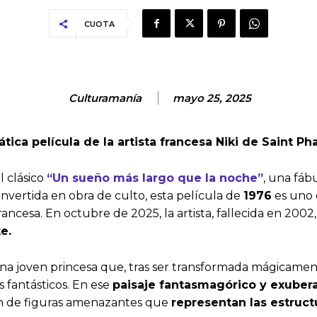
CUOTA
Culturamanía
mayo 25, 2025
ica película de la artista francesa Niki de Saint Ph
l clásico
“Un sueño más largo que la noche”
, una fábu
onvertida en obra de culto, esta película de
1976
es uno 
francesa. En octubre de 2025, la artista, fallecida en 2002
te.
a, una joven princesa que, tras ser transformada mágicam
 fantásticos. En ese
paisaje fantasmagórico y exuber
ón de figuras amenazantes que
representan las estruct