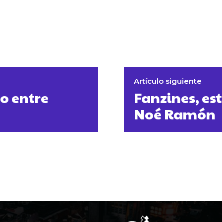
Artículo siguiente
go entre
Fanzines, es
Noé Ramón