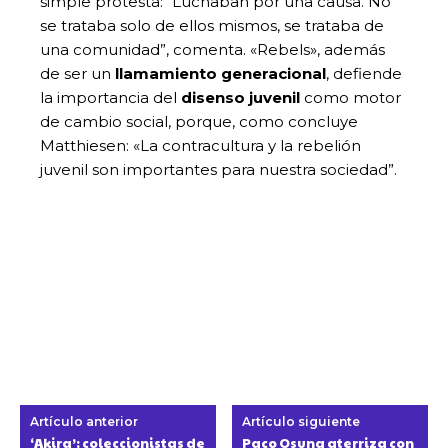
simple protesta: “Luchaban por una causa. No
se trataba solo de ellos mismos, se trataba de
una comunidad”, comenta. «Rebels», además
de ser un
llamamiento generacional
, defiende
la importancia del
disenso juvenil
como motor
de cambio social, porque, como concluye
Matthiesen: «La contracultura y la rebelión
juvenil son importantes para nuestra sociedad”.
Artículo anterior
Artículo siguiente
‘Akira’: coleccionistas de
Paco Osuna aterriza con