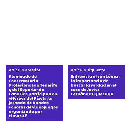
Artículo anterior
Artículo siguiente
Alumnado de
Entrevista a Iván López:
Conservatorio
la importancia de
Profesional de Tenerife
buscar la verdad en el
y del Superior de
caso de Javier
Canarias participan en
Fernández Quesada
«Héroes del Píxel», la
jornada de bandas
sonoras de videojuegos
organizada por
Fimucité