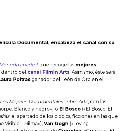
 Película Documental, encabeza el canal con su
¡Menudo cuadro!
, que recoge las
mejores
– dentro del
canal Filmin Arts
. Asimismo, éste será
Laura Poitras
ganador del León de Oro en el
Los Mejores Documentales sobre Arte
, con las
orpe. Blanco y negro») o
El Bosco
(«El Bosco. El
afías
, el apartado de los biopics, ficciones en las que
 Visible – Hilma»),
Van Gogh
(«Loving
staca el arte nacional de
Guernica
(«Guernica: El