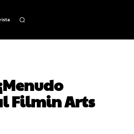
ista
 ¡Menudo
l Filmin Arts