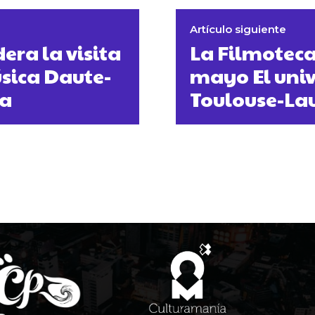
Artículo siguiente
era la visita
La Filmoteca
sica Daute-
mayo El univ
ca
Toulouse-La