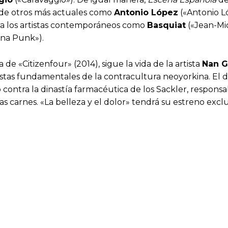
 de otros más actuales como
Antonio López
(«Antonio Ló
ara los artistas contemporáneos como
Basquiat
(«Jean-Mic
na Punk»).
ra de «Citizenfour» (2014), sigue la vida de la artista
Nan G
istas fundamentales de la contracultura neoyorkina. El d
mo contra la dinastía farmacéutica de los Sackler, respons
s carnes. «La belleza y el dolor» tendrá su estreno excl