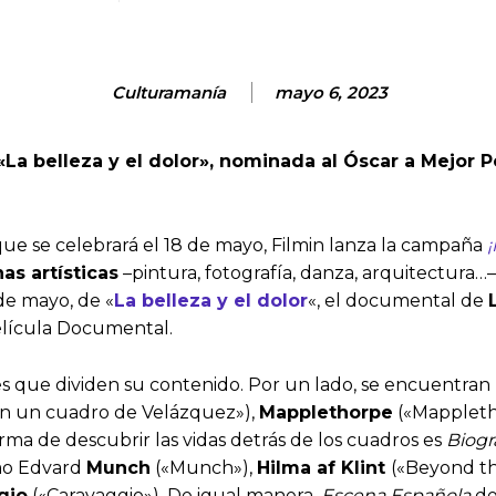
Culturamanía
mayo 6, 2023
 «La belleza y el dolor», nominada al Óscar a Mejor
que se celebrará el 18 de mayo, Filmin lanza la campaña
as artísticas
–pintura, fotografía, danza, arquitectura…
de mayo, de «
La belleza y el dolor
«, el documental de
elícula Documental.
nes que dividen su contenido. Por un lado, se encuentran
n un cuadro de Velázquez»),
Mapplethorpe
(«Mappleth
rma de descubrir las vidas detrás de los cuadros es
Biogr
omo Edvard
Munch
(«Munch»),
Hilma af Klint
(«Beyond the
gio
(«Caravaggio»). De igual manera,
Escena Española
de