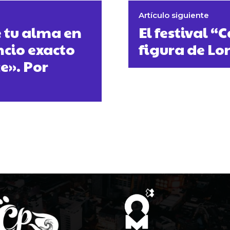
Artículo siguiente
e tu alma en
El festival “
encio exacto
figura de Lo
e». Por