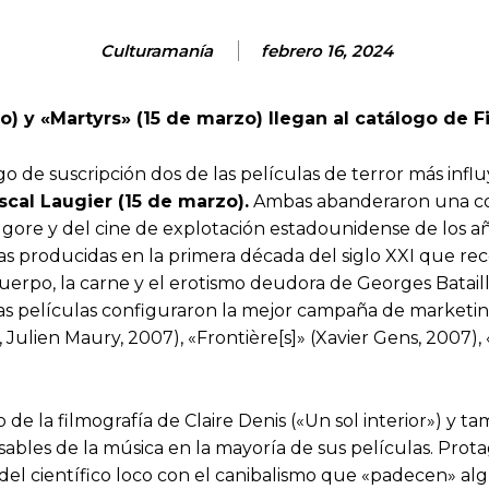
Culturamanía
febrero 16, 2024
o) y «Martyrs» (15 de marzo) llegan al catálogo de F
 de suscripción dos de las películas de terror más influ
ascal Laugier (15 de marzo).
Ambas abanderaron una corri
ore y del cine de explotación estadounidense de los añ
as producidas en la primera década del siglo XXI que re
 cuerpo, la carne y el erotismo deudora de Georges Batail
tas películas configuraron la mejor campaña de marketi
, Julien Maury, 2007), «Frontière[s]» (Xavier Gens, 2007),
de la filmografía de Claire Denis («Un sol interior») y t
ables de la música en la mayoría de sus películas. Pro
del científico loco con el canibalismo que «padecen» alg