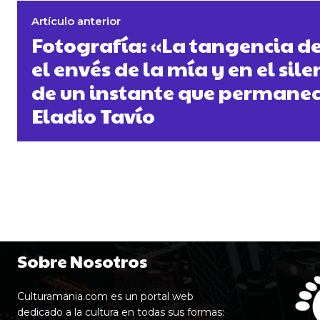
Artículo anterior
Fotografía: «La tangencia d
el envés de la mía y en el sil
de un instante que permanec
Eladio Tavío
Sobre Nosotros
Culturamania.com es un portal web
dedicado a la cultura en todas sus formas: