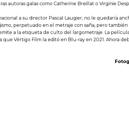
ras autoras galas como Catherine Breillat o Virginie Des
acional a su director Pascal Laugier, no le quedaría anc
vajismo, perpetuado en el metraje con saña, pero tambié
ite a la etiqueta de culto del largometraje. La película
 que Vértigo Film la editó en Blu-ray en 2021. Ahora de
Fotog