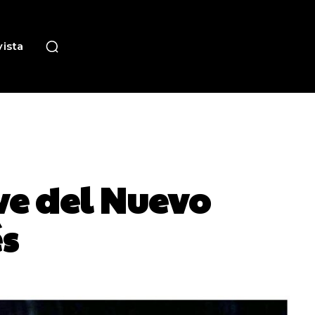
ista
ve del Nuevo
s