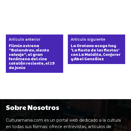
Artículo anterior
Artículo siguiente
Filmin estrena
La Orotava acoge hoy
“Balandrau, viento
‘La fiesta de las fiestas’
salvaje”, el gran
con La Maldita, Conjurer
fenómeno del cine
y Abel González
catalán reciente, el 19
de junio
Sobre Nosotros
Culturamania.com es un portal web dedicado a la cultura
en todas sus formas: ofrece entrevistas, artículos de