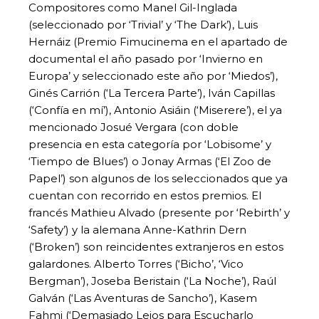
Compositores como Manel Gil-Inglada
(seleccionado por ‘Trivial’ y ‘The Dark’), Luis
Hernáiz (Premio Fimucinema en el apartado de
documental el año pasado por ‘Invierno en
Europa’ y seleccionado este año por ‘Miedos’),
Ginés Carrión (‘La Tercera Parte’), Iván Capillas
(‘Confía en mí’), Antonio Asiáin (‘Miserere’), el ya
mencionado Josué Vergara (con doble
presencia en esta categoría por ‘Lobisome’ y
‘Tiempo de Blues’) o Jonay Armas (‘El Zoo de
Papel’) son algunos de los seleccionados que ya
cuentan con recorrido en estos premios. El
francés Mathieu Alvado (presente por ‘Rebirth’ y
‘Safety’) y la alemana Anne-Kathrin Dern
(‘Broken’) son reincidentes extranjeros en estos
galardones. Alberto Torres (‘Bicho’, ‘Vico
Bergman’), Joseba Beristain (‘La Noche’), Raúl
Galván (‘Las Aventuras de Sancho’), Kasem
Fahmi (‘Demasiado Lejos para Escucharlo