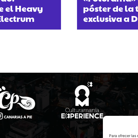
e el Heavy
póster de la
 Electrum
exclusiva a D
Para ofrecer las