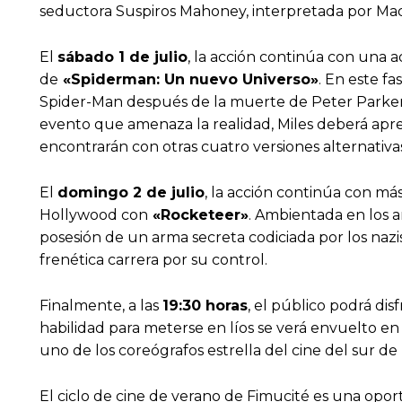
seductora Suspiros Mahoney, interpretada por Ma
El
sábado 1 de julio
, la acción continúa con una a
de
«Spiderman: Un nuevo Universo»
. En este f
Spider-Man después de la muerte de Peter Parker
evento que amenaza la realidad, Miles deberá apre
encontrarán con otras cuatro versiones alternativa
El
domingo 2 de julio
, la acción continúa con má
Hollywood con
«Rocketeer»
. Ambientada en los a
posesión de un arma secreta codiciada por los naz
frenética carrera por su control.
Finalmente, a las
19:30 horas
, el público podrá dis
habilidad para meterse en líos se verá envuelto e
uno de los coreógrafos estrella del cine del sur de
El ciclo de cine de verano de Fimucité es una opor