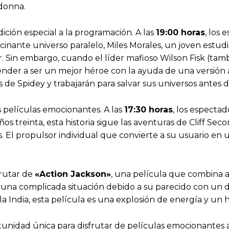
donna.
dición especial a la programación. A las
19:00 horas
, los
ascinante universo paralelo, Miles Morales, un joven estu
. Sin embargo, cuando el líder mafioso Wilson Fisk (t
nder a ser un mejor héroe con la ayuda de una versión a
s de Spidey y trabajarán para salvar sus universos antes 
s películas emocionantes. A las
17:30 horas
, los especta
ños treinta, esta historia sigue las aventuras de Cliff Se
is. El propulsor individual que convierte a su usuario 
frutar de
«Action Jackson»
, una película que combina 
n una complicada situación debido a su parecido con un 
 la India, esta película es una explosión de energía y un 
tunidad única para disfrutar de películas emocionantes a