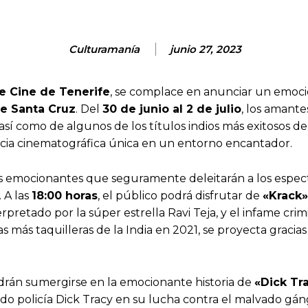
Culturamanía
junio 27, 2023
de Cine de Tenerife
, se complace en anunciar un emoci
de Santa Cruz
. Del
30 de junio al 2 de julio
, los amante
sí como de algunos de los títulos indios más exitosos de
cia cinematográfica única en un entorno encantador.
s emocionantes que seguramente deleitarán a los espec
 A las
18:00 horas
, el público podrá disfrutar de
«Krack»
rpretado por la súper estrella Ravi Teja, y el infame crim
 más taquilleras de la India en 2021, se proyecta gracias 
podrán sumergirse en la emocionante historia de
«Dick Tr
pido policía Dick Tracy en su lucha contra el malvado gá