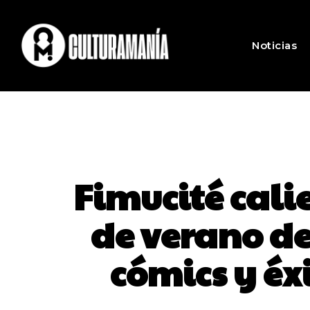
Noticias
Fimucité cali
de verano de
cómics y éx