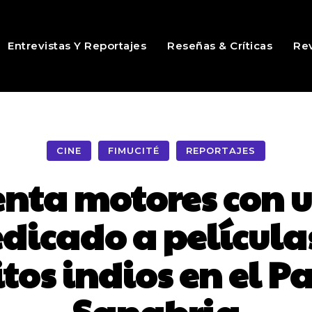
Entrevistas Y Reportajes
Reseñas & Críticas
Rev
CINE
FIMUCITÉ
REPORTAJES
enta motores con un
dicado a películ
itos indios en el P