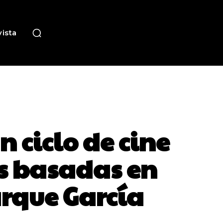
ista
 ciclo de cine
as basadas en
arque García