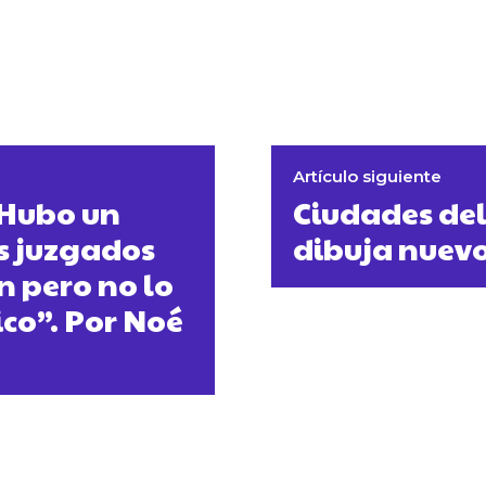
Artículo siguiente
 “Hubo un
Ciudades del
s juzgados
dibuja nuevo
n pero no lo
co”. Por Noé