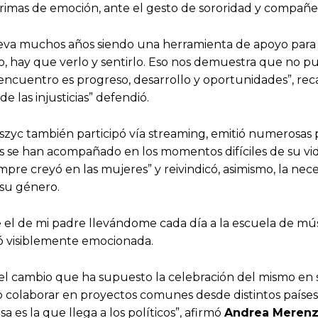
ágrimas de emoción, ante el gesto de sororidad y compañe
lleva muchos años siendo una herramienta de apoyo par
 hay que verlo y sentirlo. Eso nos demuestra que no pu
ncuentro es progreso, desarrollo y oportunidades”, rec
e las injusticias” defendió.
szyc también participó vía streaming, emitió numerosas pal
las se han acompañado en los momentos difíciles de su vi
pre creyó en las mujeres” y reivindicó, asimismo, la nec
 su género.
 el de mi padre llevándome cada día a la escuela de mú
tó visiblemente emocionada.
el cambio que ha supuesto la celebración del mismo en 
omo colaborar en proyectos comunes desde distintos países
 es la que llega a los políticos”, afirmó
Andrea Meren