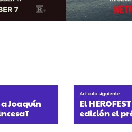
Artículo siguiente
 a Joaquín
El HEROFEST 
rincesaT
edición el p