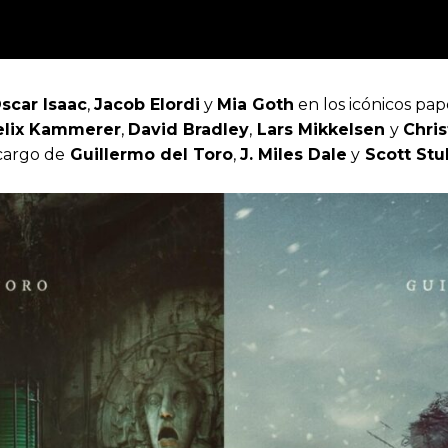
scar Isaac
,
Jacob Elordi
y
Mia Goth
en los icónicos pa
elix Kammerer
,
David Bradley
,
Lars Mikkelsen
y
Chri
 cargo de
Guillermo del Toro
,
J. Miles Dale
y
Scott Stu