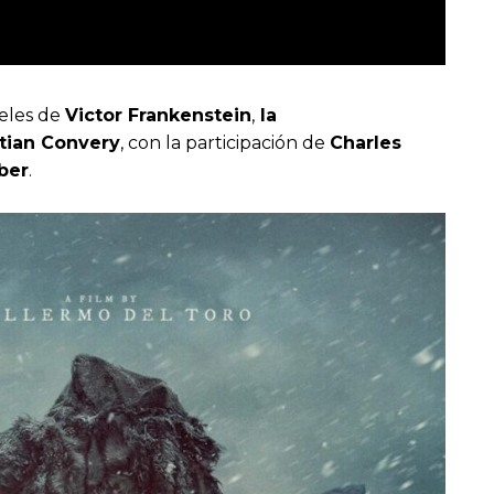
peles de
Victor Frankenstein
,
la
stian Convery
, con la participación de
Charles
ber
.