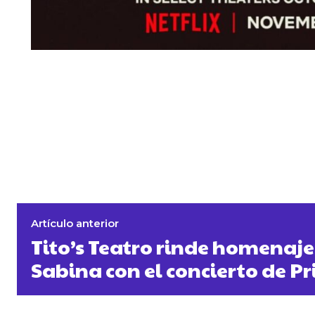
Artículo anterior
Tito’s Teatro rinde homenaje
Sabina con el concierto de P