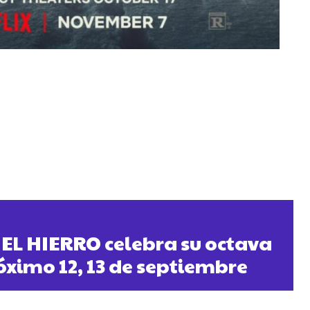
EL HIERRO celebra su octava
róximo 12, 13 de septiembre