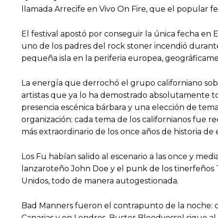
llamada Arrecife en Vivo On Fire, que el popular f
El festival apostó por conseguir la única fecha en
uno de los padres del rock stoner incendió durante
pequeña isla en la periferia europea, geográficame
La energía que derrochó el grupo californiano sob
artistas que ya lo ha demostrado absolutamente tod
presencia escénica bárbara y una elección de temas
organización: cada tema de los californianos fue r
más extraordinario de los once años de historia de e
Los Fu habían salido al escenario a las once y med
lanzaroteño John Doe y el punk de los tinerfeños
Unidos, todo de manera autogestionada.
Bad Manners fueron el contrapunto de la noche: ot
Canarias y en Londres. Buster Bloodvessel sigue al