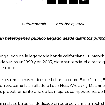
Culturamanía
octubre 8, 2024
 heterogéneo público llegado desde distintos puntos d
or gallego de la legendaria banda californiana Fu Manchu
 verlos en 1999 y en 2007, dicta sentencia: el directo qu
 de todos.
s de los temas más míticos de la banda como Eatin´ dust, 
morrow, como la arrolladora Loch Ness Wrecking Machi
 es probablemente una de las mejores composiciones de l
a isla subtropical dedicado en cuerpo y alma al rock st