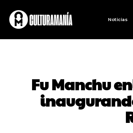
Noticias
Fu Manchu en
inaugurando 