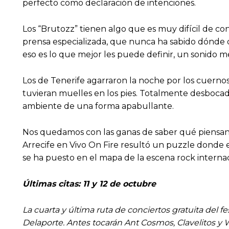
perfecto como declaración de intenciones.
Los “Brutozz” tienen algo que es muy difícil de con
prensa especializada, que nunca ha sabido dónde de
eso es lo que mejor les puede definir, un sonido m
Los de Tenerife agarraron la noche por los cuernos y
tuvieran muelles en los pies. Totalmente desbocado
ambiente de una forma apabullante.
Nos quedamos con las ganas de saber qué piensan S
Arrecife en Vivo On Fire resultó un puzzle donde en
se ha puesto en el mapa de la escena rock internac
Últimas citas: 11 y 12 de octubre
La cuarta y última ruta de conciertos gratuita del f
Delaporte. Antes tocarán Ant Cosmos, Clavelitos y W