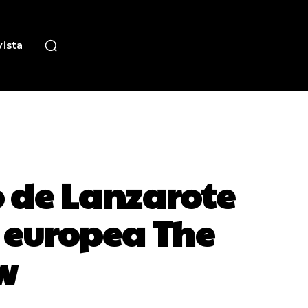
ista
 de Lanzarote
a europea The
w