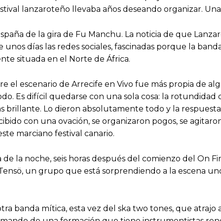
estival lanzaroteño llevaba años deseando organizar. Una 
 España de la gira de Fu Manchu. La noticia de que Lanz
 unos días las redes sociales, fascinadas porque la band
nte situada en el Norte de África.
re el escenario de Arrecife en Vivo fue más propia de a
o. Es difícil quedarse con una sola cosa: la rotundidad d
 brillante. Lo dieron absolutamente todo y la respuesta 
ecibido con una ovación, se organizaron pogos, se agitaro
ste marciano festival canario.
ia de la noche, seis horas después del comienzo del On 
 Tensö, un grupo que está sorprendiendo a la escena u
ra banda mítica, esta vez del ska two tones, que atrajo 
 mando de una formación que tiene instrumentistas renova