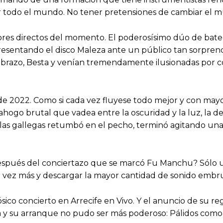
or todo el mundo. No tener pretensiones de cambiar el m
res directos del momento. El poderosísimo dúo de bater
 presentando el disco Maleza ante un público tan sorpre
o el brazo, Besta y venían tremendamente ilusionadas por
de 2022. Como si cada vez fluyese todo mejor y con mayor
hogo brutal que vadea entre la oscuridad y la luz, la 
as gallegas retumbó en el pecho, terminó agitando una
o después del conciertazo que se marcó Fu Manchu? Sólo u
na vez más y descargar la mayor cantidad de sonido embru
co concierto en Arrecife en Vivo. Y el anuncio de su regr
da y su arranque no pudo ser más poderoso: Pálidos com