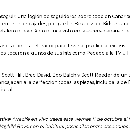
seguir: una legión de seguidores, sobre todo en Canarias,
monios encajarles, porque los Brutalizzed Kids trituran 
etalero nuevo. Algo nunca visto en la escena canaria ni 
 pisaron el acelerador para llevar al público al éxtasis t
s, tocaron algunos de sus hits como Pegado a la TV u Hoy
cott Hill, Brad David, Bob Balch y Scott Reeder de un 
cajaban a la perfección todas las piezas, incluida la de
ional.
estival Arrecife en Vivo traerá este viernes 11 de octubre 
aykiki Boys, con el habitual pasacalles entre escenarios q